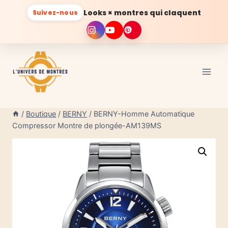
Looks × montres qui claquent
Suivez-nous
Aller
au
contenu
/
Boutique
/
BERNY
/
BERNY-Homme Automatique
Compressor Montre de plongée-AM139MS