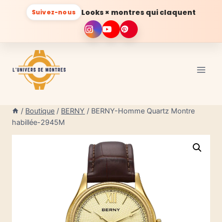
Looks × montres qui claquent
Suivez-nous
Aller
au
contenu
/
Boutique
/
BERNY
/
BERNY-Homme Quartz Montre
habillée-2945M