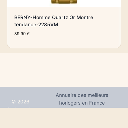
BERNY-Homme Quartz Or Montre
tendance-2285VM
89,99
€
Annuaire des meilleurs
© 2026
horlogers en France
Univers de
Mentions Légales
Montres
Plan de site