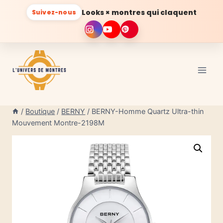
Looks × montres qui claquent
Suivez-nous
Aller
au
contenu
/
Boutique
/
BERNY
/
BERNY-Homme Quartz Ultra-thin
Mouvement Montre-2198M