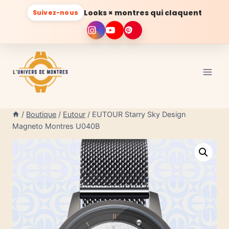
Looks × montres qui claquent
Suivez-nous
Aller
au
contenu
/
Boutique
/
Eutour
/
EUTOUR Starry Sky Design
Magneto Montres U040B