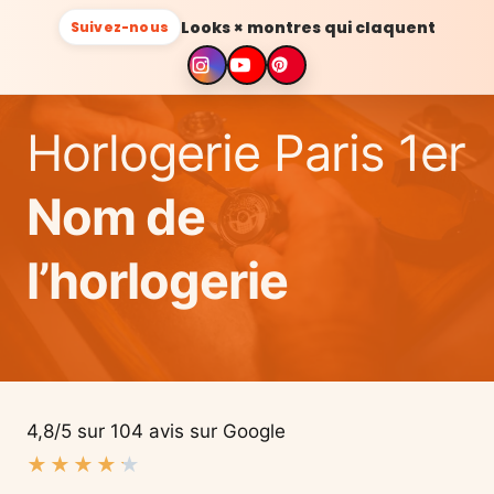
Looks × montres qui claquent
Suivez-nous
Horlogerie Paris 1er
Nom de
l’horlogerie
4,8/5 sur 104 avis sur Google
★
★
★
★
★