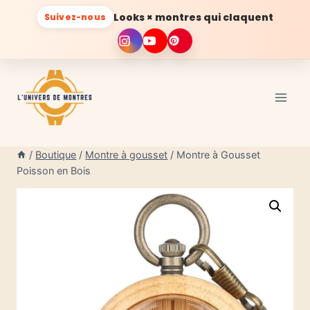
Looks × montres qui claquent
Suivez-nous
Aller
au
contenu
/
Boutique
/
Montre à gousset
/
Montre à Gousset
Poisson en Bois