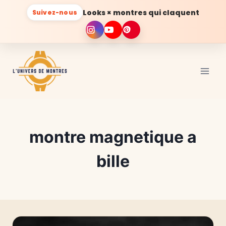
Looks × montres qui claquent
Suivez-nous
Aller
au
contenu
montre magnetique a
bille