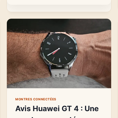
FABRIQUÉES
LES
MONTRES
GARMIN ?
ON
VOUS
DIT
TOUT
!
MONTRES CONNECTÉES
Avis Huawei GT 4 : Une