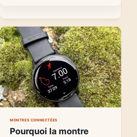
BARO
AVIS
:
LA
MONTRE
GPS
IDÉALE
POUR
LES
AVENTURIERS
?
MONTRES CONNECTÉES
Pourquoi la montre