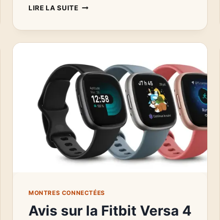
AVIS
LIRE LA SUITE
HUAWEI
GT
4
:
UNE
MONTRE
CONNECTÉE
ÉLÉGANTE
POUR
LE
QUOTIDIEN
MONTRES CONNECTÉES
Avis sur la Fitbit Versa 4