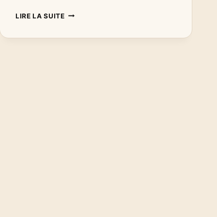
POURQUOI
LIRE LA SUITE
LA
MONTRE
CONNECTÉ
GARMIN
VENU
POURRAIT
CHANGER
VOTRE
FAÇON
DE
FAIRE
DU
SPORT
?