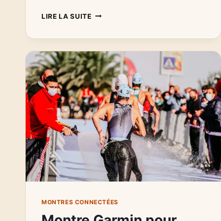
POLAR
LIRE LA SUITE
PACER
AVIS
:
UNE
MONTRE
CONNECTÉE
ESSENTIELLE
POUR
LES
COUREURS
MONTRES CONNECTÉES
Montre Garmin pour