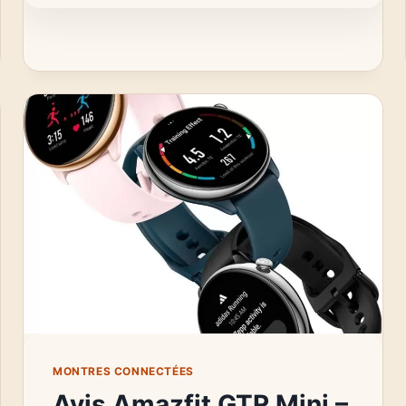
LA
FITBIT
VERSA
4
:
UNE
MONTRE
CONNECTÉE
POLYVALENTE
MONTRES CONNECTÉES
Avis Amazfit GTR Mini –