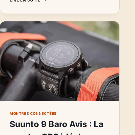
GALAXY
WATCH
:
MODÈLES,
AVIS
CLIENTS
ET
COMPARATIFS
MONTRES CONNECTÉES
Suunto 9 Baro Avis : La