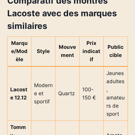
Comparatif des montres
Lacoste avec des marques
similaires
Marqu
Prix
Mouve
Public
e/Mod
Style
indicat
ment
cible
èle
if
Jeunes
adultes
Modern
Lacost
100-
,
e et
Quartz
e 12.12
150 €
amateu
sportif
rs de
sport
Tomm