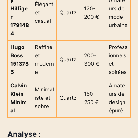
y
Amate
Élégant
Hilfige
120-
urs de
et
Quartz
r
200 €
mode
casual
179148
urbaine
4
Hugo
Raffiné
Profess
Boss
et
200-
ionnels
Quartz
151378
modern
300 €
et
5
e
soirées
Calvin
Amate
Minimal
Klein
150-
urs de
iste et
Quartz
Minim
250 €
design
sobre
al
épuré
Analyse :