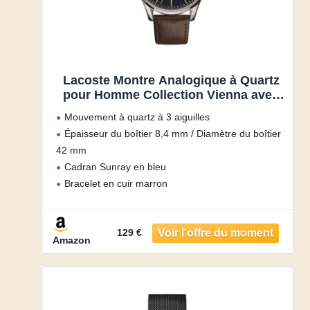
Lacoste Montre Analogique à Quartz
pour Homme Collection Vienna avec
Bracelet en Cuir Marron – 2011046
Mouvement à quartz à 3 aiguilles
Épaisseur du boîtier 8,4 mm / Diamètre du boîtier
42 mm
Cadran Sunray en bleu
Bracelet en cuir marron
Résistance à l’eau 5 ATM Peut être portée sous la
douche ou lors de la nage, mais pas lors de plongée
129 €
sous-marine
Amazon