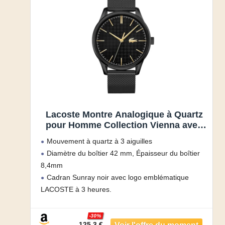
Lacoste Montre Analogique à Quartz
pour Homme Collection Vienna avec
Bracelet Milanais en Acier Inoxydable
Mouvement à quartz à 3 aiguilles
Noir – 2011105
Diamètre du boîtier 42 mm, Épaisseur du boîtier
8,4mm
Cadran Sunray noir avec logo emblématique
LACOSTE à 3 heures.
Bracelet milanais en acier inoxydable avec
placage ionique (IP) noir
-30%
125.3 €