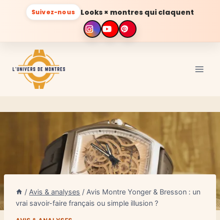
Looks × montres qui claquent
Suivez-nous
Aller
au
contenu
/
Avis & analyses
/
Avis Montre Yonger & Bresson : un
vrai savoir-faire français ou simple illusion ?