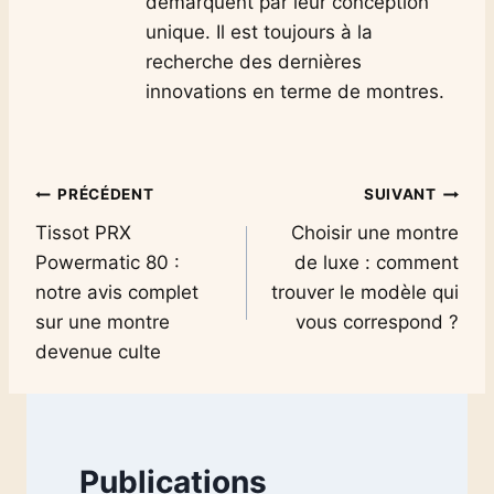
démarquent par leur conception
unique. Il est toujours à la
recherche des dernières
innovations en terme de montres.
Navigation
PRÉCÉDENT
SUIVANT
Tissot PRX
Choisir une montre
de
Powermatic 80 :
de luxe : comment
l’article
notre avis complet
trouver le modèle qui
sur une montre
vous correspond ?
devenue culte
Publications