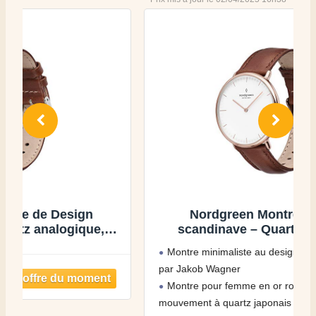
Nordgreen Montre de Design
scandinave – Quartz analogique,
Argent/Or, Bracelets en Cuir/Maille
Montre minimaliste au design scandinave conçue
interchangeables, Montre-Bracelet
par Jakob Wagner
élégante, Mixte, résistante à l’eau,
Montre pour femme en or rose de 32 mm avec
Moderne, modèle Native
mouvement à quartz japonais