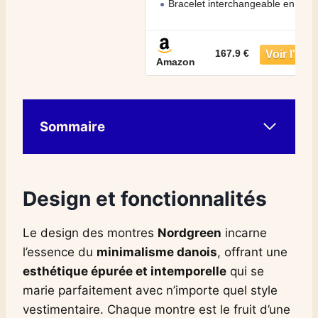
Bracelet interchangeable en cuir italien véritable
Verre minéral résistant aux rayures dans un boîtier
en acier inoxydable or rose avec un cadran blanc
167.9 €
Étanche jusqu’à 3 ATM
Amazon
Sommaire
Design et fonctionnalités
Le design des montres
Nordgreen
incarne
l’essence du
minimalisme danois
, offrant une
esthétique épurée et intemporelle
qui se
marie parfaitement avec n’importe quel style
vestimentaire. Chaque montre est le fruit d’une