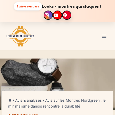
Looks × montres qui claquent
Suivez-nous
Aller
au
contenu
/
Avis & analyses
/
Avis sur les Montres Nordgreen : le
minimalisme danois rencontre la durabilité