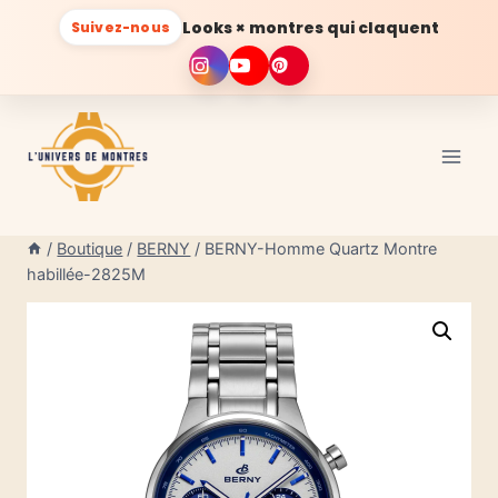
Looks × montres qui claquent
Suivez-nous
Aller
au
contenu
/
Boutique
/
BERNY
/
BERNY-Homme Quartz Montre
habillée-2825M