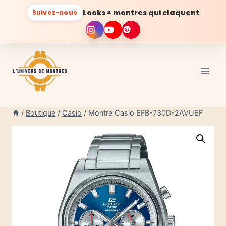
Looks × montres qui claquent
Suivez-nous
Aller
au
contenu
/
Boutique
/
Casio
/
Montre Casio EFB-730D-2AVUEF