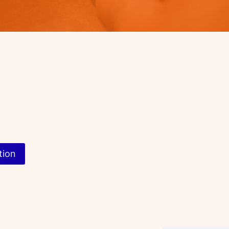
tion
s