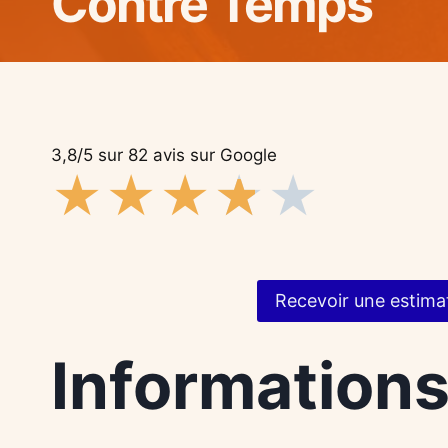
Contre Temps
3,8/5 sur 82 avis sur Google
★
★
★
★
★
Recevoir une estima
Information