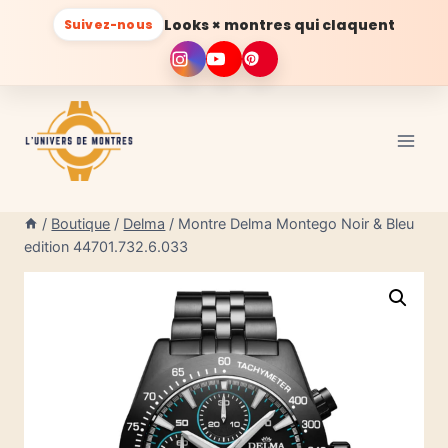
Looks × montres qui claquent
Suivez-nous
Aller
au
contenu
/
Boutique
/
Delma
/
Montre Delma Montego Noir & Bleu
edition 44701.732.6.033