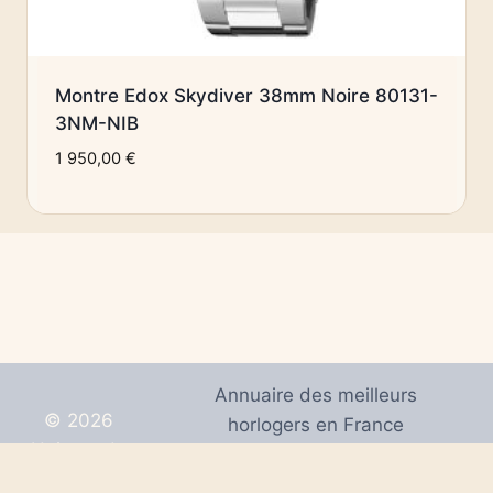
Montre Edox Skydiver 38mm Noire 80131-
3NM-NIB
1 950,00
€
Annuaire des meilleurs
© 2026
horlogers en France
Univers de
Mentions Légales
Montres