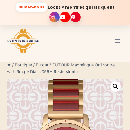
Looks × montres qui claquent
Suivez-nous
Aller
au
contenu
/
Boutique
/
Eutour
/
EUTOUR Magnétique Or Montre
with Rouge Dial U059H Resin Montre