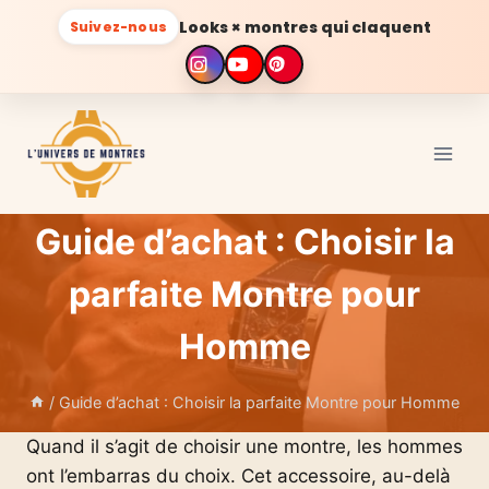
Looks × montres qui claquent
Suivez-nous
Aller
au
contenu
Guide d’achat : Choisir la
parfaite Montre pour
Homme
/
Guide d’achat : Choisir la parfaite Montre pour Homme
Quand il s’agit de choisir une montre, les hommes
ont l’embarras du choix. Cet accessoire, au-delà