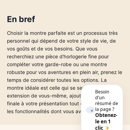
En bref
Choisir la montre parfaite est un processus très
personnel qui dépend de votre style de vie, de
vos goûts et de vos besoins. Que vous
recherchiez une pièce d’horlogerie fine pour
compléter votre garde-robe ou une montre
robuste pour vos aventures en plein air, prenez le
temps de considérer toutes les options. La
montre idéale est celle qui se sent comme une
Besoin
extension de vous-même, ajoutant une touche
d’un
résumé de
finale à votre présentation tout en vous offrant
la page ?
×
les fonctionnalités dont vous avez besoin.
Obtenez-
le en 1
clic