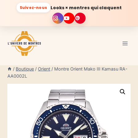
Looks × montres qui claquent
Suivez-nous
Aller
au
contenu
/
Boutique
/
Orient
/
Montre Orient Mako III Kamasu RA-
AA0002L