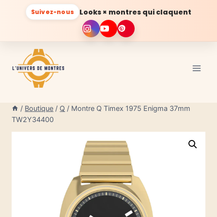
Looks × montres qui claquent
Suivez-nous
Aller
au
contenu
/
Boutique
/
Q
/
Montre Q Timex 1975 Enigma 37mm
TW2Y34400