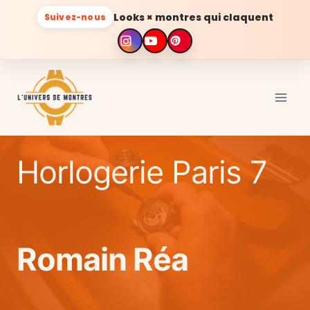
Looks × montres qui claquent
Suivez-nous
Aller
au
contenu
Horlogerie Paris 7
Romain Réa