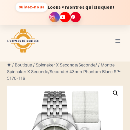
Looks × montres qui claquent
Suivez-nous
Aller
au
contenu
/
Boutique
/
Spinnaker X Seconde/Seconde/
/
Montre
Spinnaker X Seconde/Seconde/ 43mm Phantom Blanc SP-
5170-11B