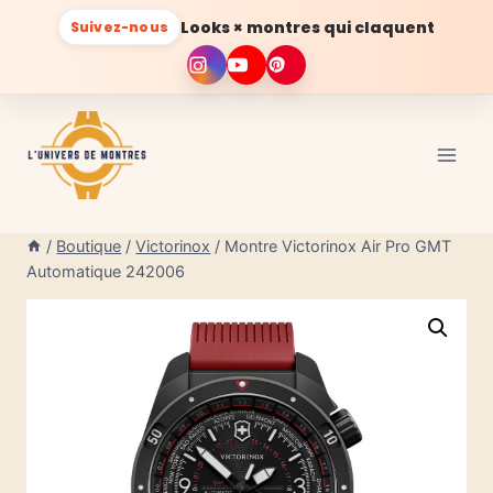
Looks × montres qui claquent
Suivez-nous
Aller
au
contenu
/
Boutique
/
Victorinox
/
Montre Victorinox Air Pro GMT
Automatique 242006