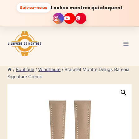
Looks × montres qui claquent
Suivez-nous
Aller
au
contenu
/
Boutique
/
Windheure
/
Bracelet Montre Delugs Barenia
Signature Crème