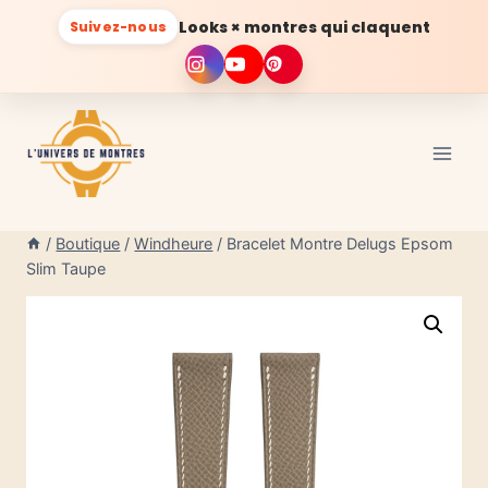
Looks × montres qui claquent
Suivez-nous
Aller
au
contenu
/
Boutique
/
Windheure
/
Bracelet Montre Delugs Epsom
Slim Taupe