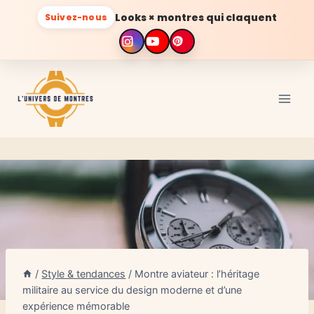
Looks × montres qui claquent
Suivez-nous
Aller
au
contenu
/
Style & tendances
/
Montre aviateur : l’héritage
militaire au service du design moderne et d’une
expérience mémorable