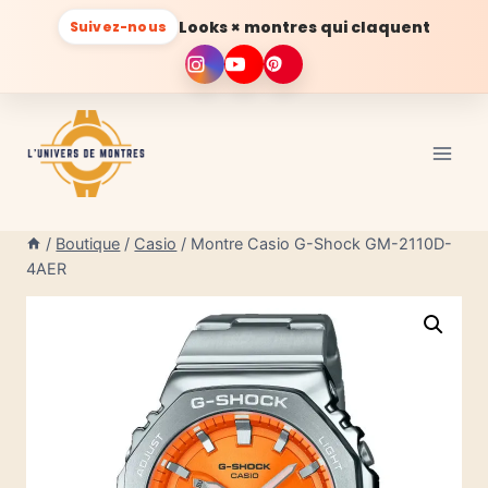
Looks × montres qui claquent
Suivez-nous
Aller
au
contenu
/
Boutique
/
Casio
/
Montre Casio G-Shock GM-2110D-
4AER