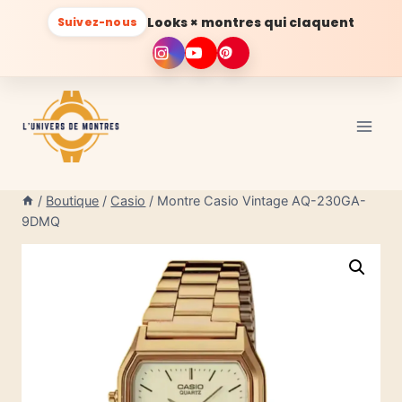
Looks × montres qui claquent
Suivez-nous
Aller
au
contenu
/
Boutique
/
Casio
/
Montre Casio Vintage AQ-230GA-
9DMQ