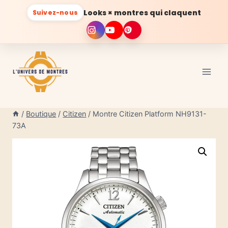
Looks × montres qui claquent
Suivez-nous
Aller
au
contenu
/
Boutique
/
Citizen
/
Montre Citizen Platform NH9131-
73A