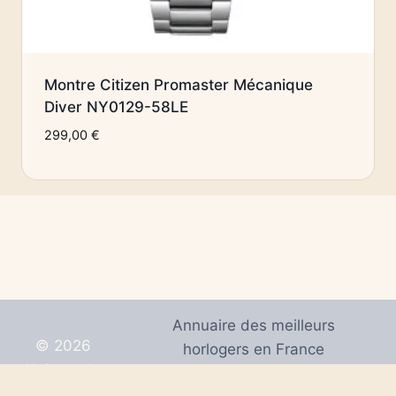
Montre Citizen Promaster Mécanique
Diver NY0129-58LE
299,00
€
Annuaire des meilleurs
© 2026
horlogers en France
Univers de
Mentions Légales
Montres