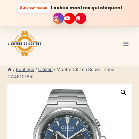
Looks × montres qui claquent
Suivez-nous
Aller
au
contenu
/
Boutique
/
Citizen
/
Montre Citizen Super Titane
CA4610-85L