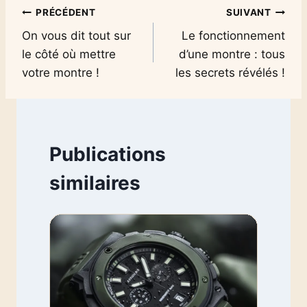
Navigation
PRÉCÉDENT
SUIVANT
On vous dit tout sur
Le fonctionnement
de
le côté où mettre
d’une montre : tous
l’article
votre montre !
les secrets révélés !
Publications
similaires