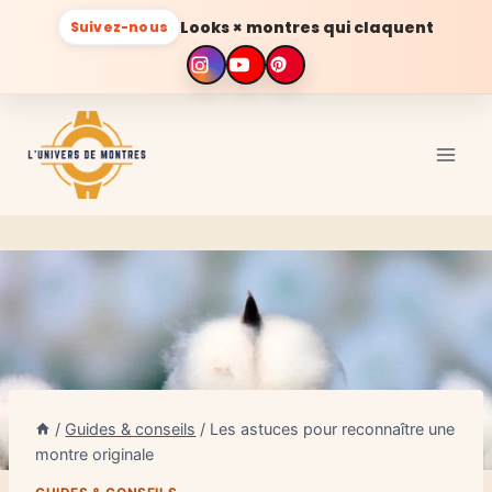
Looks × montres qui claquent
Suivez-nous
Aller
au
contenu
/
Guides & conseils
/
Les astuces pour reconnaître une
montre originale