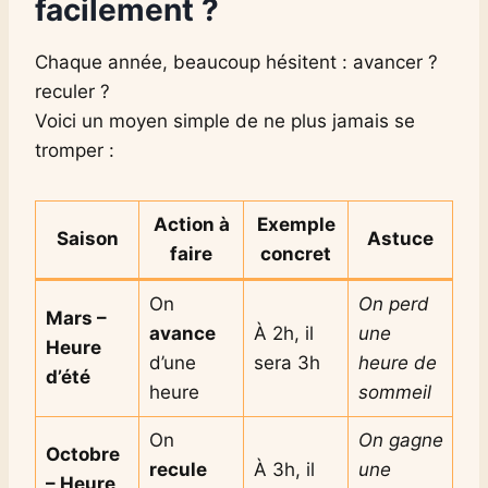
facilement ?
Chaque année, beaucoup hésitent : avancer ?
reculer ?
Voici un moyen simple de ne plus jamais se
tromper :
Action à
Exemple
Saison
Astuce
faire
concret
On
On perd
Mars –
avance
À 2h, il
une
Heure
d’une
sera 3h
heure de
d’été
heure
sommeil
On
On gagne
Octobre
recule
À 3h, il
une
– Heure