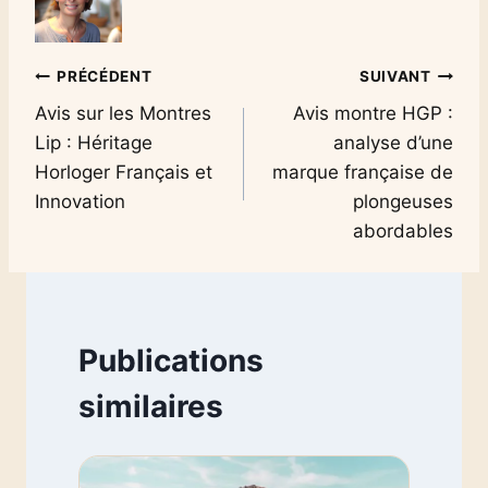
Navigation
PRÉCÉDENT
SUIVANT
Avis sur les Montres
Avis montre HGP :
de
Lip : Héritage
analyse d’une
l’article
Horloger Français et
marque française de
Innovation
plongeuses
abordables
Publications
similaires