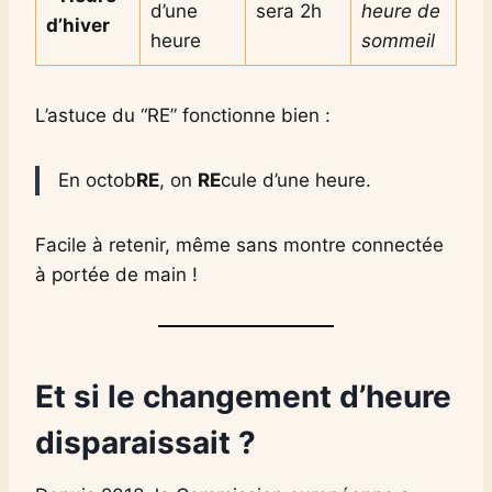
d’une
sera 2h
heure de
d’hiver
heure
sommeil
L’astuce du “RE” fonctionne bien :
En octob
RE
, on
RE
cule d’une heure.
Facile à retenir, même sans montre connectée
à portée de main !
Et si le changement d’heure
disparaissait ?