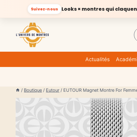
Looks × montres qui claquen
Suivez-nous
Aller
au
contenu
Actualités
Académ
/
Boutique
/
Eutour
/
EUTOUR Magnet Montre For Femm