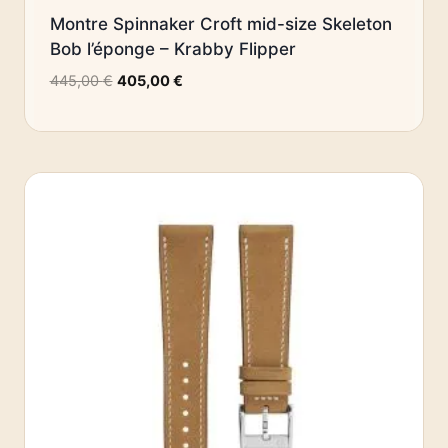
Montre Spinnaker Croft mid-size Skeleton
Bob l’éponge – Krabby Flipper
Le
Le
445,00
€
405,00
€
prix
prix
initial
actuel
était :
est :
445,00 €.
405,00 €.