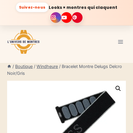
Looks × montres qui claquent
Suivez-nous
Aller
au
contenu
/
Boutique
/
Windheure
/
Bracelet Montre Delugs Delcro
Noir/Gris